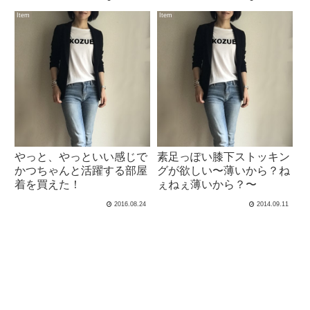
Item
Item
やっと、やっといい感じで
素足っぽい膝下ストッキン
かつちゃんと活躍する部屋
グが欲しい〜薄いから？ね
着を買えた！
ぇねぇ薄いから？〜
2016.08.24
2014.09.11