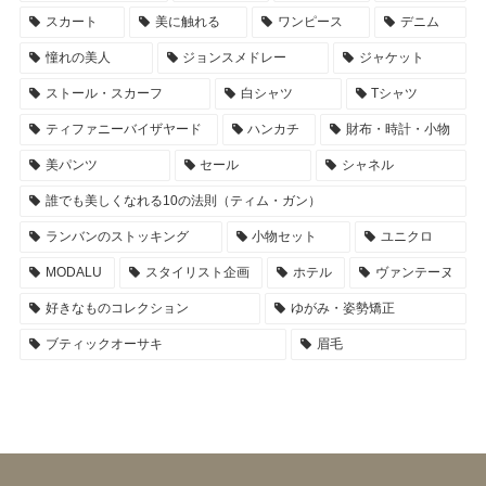
スカート
美に触れる
ワンピース
デニム
憧れの美人
ジョンスメドレー
ジャケット
ストール・スカーフ
白シャツ
Tシャツ
ティファニーバイザヤード
ハンカチ
財布・時計・小物
美パンツ
セール
シャネル
誰でも美しくなれる10の法則（ティム・ガン）
ランバンのストッキング
小物セット
ユニクロ
MODALU
スタイリスト企画
ホテル
ヴァンテーヌ
好きなものコレクション
ゆがみ・姿勢矯正
ブティックオーサキ
眉毛