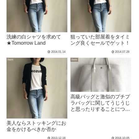
洗練の白シャツを求めて
狙っていた部屋着をタイミ
★Tomorrow Land
ング良くセールでゲット！
2014.01.14
2014.07.28
Item
Item
高級バッグと激似のプチプ
ラバッグに関してうじうじ
と思ったりすることについ
て
美人ならストッキングにお
金をかけるべきか否か
2013.12.18
2018.10.05