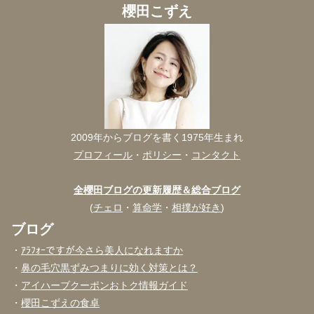
櫻田こずえ
2009年からブログを書く1975年生まれ
プロフィール
・
ポリシー
・
コンタクト
全櫻田ブログの更新履歴＆総合ブログ
(
チェロ
・
算命学
・
相撲が好き
)
ブログ
・
ｱﾗﾌｫｰですが今さら美人になれますか
・
鼻の毛穴黒ずみつまりに効く対策とは？
・
アイハーブクーポンおトク情報ガイド
・
櫻田こずえの食卓