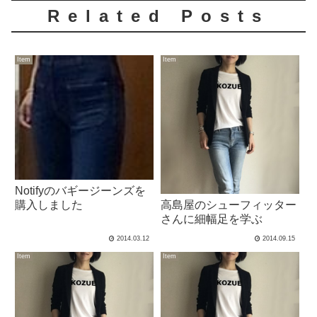
Related Posts
Item
Item
Notifyのバギージーンズを
高島屋のシューフィッター
購入しました
さんに細幅足を学ぶ
2014.03.12
2014.09.15
Item
Item