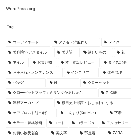
WordPress.org
Tag
コーディネート
アクセ・洋服作り
メイク
美容院/ヘアスタイル
美人論
欲しいもの
花
ネイル
お買い物
本・雑誌レビュー
まとめ記事
お手入れ・メンテナンス
インテリア
体型管理
バッグ
靴
クローゼット
クローゼットマップ：ミランダかあちゃん
断捨離
洋裁アーカイブ
櫻田史上最高のおしゃれになる！
ケアプロスト/まつげ
こんまり(KonMari)
下着
カラー・骨格診断
コート
コラージュ
アクセサリー
お買い物反省会
美文字
部屋着
ZARA