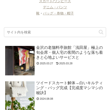
スカート/ワンピース
デニム・パンツ
靴
・
バッグ・巻物・帽子
金沢の老舗料亭旅館「浅田屋」極上の
旬会席・個人宅の客間のような落ち着
きと心地よいサービスと
2025.03.27
2025.03.28
ツイードスカート解体→白いキルティ
ング・バッグ完成【完成度マシマシの
秘訣】
2024.08.08