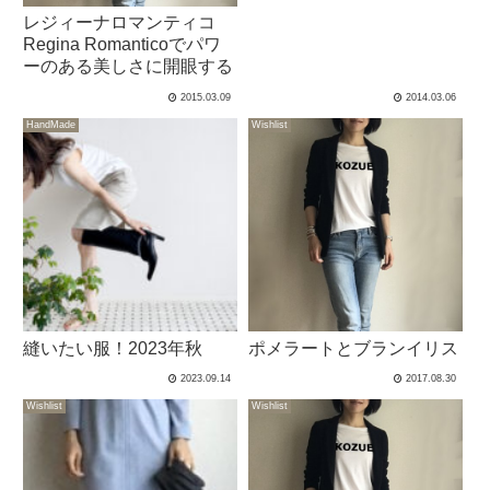
レジィーナロマンティコ
Regina Romanticoでパワ
ーのある美しさに開眼する
2015.03.09
2014.03.06
HandMade
Wishlist
縫いたい服！2023年秋
ポメラートとブランイリス
2023.09.14
2017.08.30
Wishlist
Wishlist