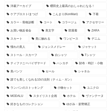
洋裁アーカイブ
櫻田史上最高のおしゃれになる！
ケアプロスト/まつげ
こんまり(KonMari)
下着
カラー・骨格診断
コート
コラージュ
アクセサリー
お買い物反省会
美文字
部屋着
ZARA
スカート
美に触れる
ワンピース
デニム
憧れの美人
ジョンスメドレー
ジャケット
ストール・スカーフ
白シャツ
Tシャツ
ティファニーバイザヤード
ハンカチ
財布・時計・小物
美パンツ
セール
シャネル
誰でも美しくなれる10の法則（ティム・ガン）
ランバンのストッキング
小物セット
ユニクロ
MODALU
スタイリスト企画
ホテル
ヴァンテーヌ
好きなものコレクション
ゆがみ・姿勢矯正