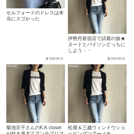
セルフォードのドレスは本
当にスゴかった
伊勢丹新宿店で試着の旅★
ヌードとパイソンどっちに
しよう・・
2018.04.12
2014.09.12
Wishlist
Wishlist
菊池京子さんのK.K closet
松屋＆三越ウィンドウショ
が好き過ぎてアンテプリマ
ッピングツアーメモ