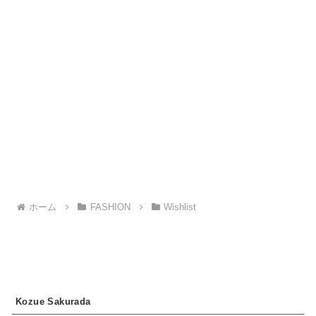
ホーム
FASHION
Wishlist
Kozue Sakurada