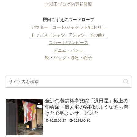
全櫻田ブログの更新履歴
櫻田こずえのワードローブ
アウター（コート/ジャケット/はおり）
トップス（シャツ・Tシャツ・その他）
スカート/ワンピース
デニム・パンツ
靴
・
バッグ・巻物・帽子
金沢の老舗料亭旅館「浅田屋」極上の
旬会席・個人宅の客間のような落ち着
きと心地よいサービスと
2025.03.27
2025.03.28