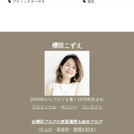
ブティックオーサキ
眉毛
櫻田こずえ
2009年からブログを書く1975年生まれ
プロフィール
・
ポリシー
・
コンタクト
全櫻田ブログの更新履歴＆総合ブログ
(
チェロ
・
算命学
・
相撲が好き
)