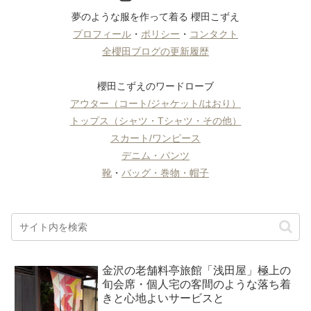
夢のような服を作って着る 櫻田こずえ
プロフィール
・
ポリシー
・
コンタクト
全櫻田ブログの更新履歴
櫻田こずえのワードローブ
アウター（コート/ジャケット/はおり）
トップス（シャツ・Tシャツ・その他）
スカート/ワンピース
デニム・パンツ
靴
・
バッグ・巻物・帽子
金沢の老舗料亭旅館「浅田屋」極上の
旬会席・個人宅の客間のような落ち着
きと心地よいサービスと