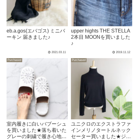
eb.a.gos(エバゴス) ミニバ
upper hights THE STELLA
ーキン 届きました♪
2本目 MOONを買いました
♪
2021.03.11
2019.11.12
Purchased
Purchased
室内履きに白いバブーシュ
ユニクロのエクストラファ
を買いました★落ち着いた
インメリノタートルネック
グレーの刺繍で履き心地も
セーター買いました★ジョ