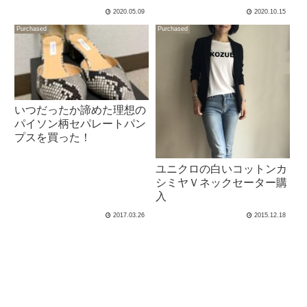
良し♪
ンスメドレーの後釜に
2020.05.09
2020.10.15
Purchased
Purchased
いつだったか諦めた理想の
パイソン柄セパレートパン
プスを買った！
ユニクロの白いコットンカ
シミヤＶネックセーター購
入
2017.03.26
2015.12.18