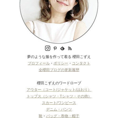
夢のような服を作って着る 櫻田こずえ
プロフィール
・
ポリシー
・
コンタクト
全櫻田ブログの更新履歴
櫻田こずえのワードローブ
アウター（コート/ジャケット/はおり）
トップス（シャツ・Tシャツ・その他）
スカート/ワンピース
デニム・パンツ
靴
・
バッグ・巻物・帽子