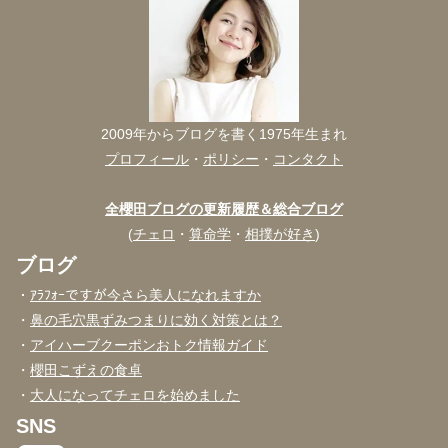
2009年からブログを書く1975年生まれ
プロフィール
・
ポリシー
・
コンタクト
全櫻田ブログの更新履歴＆総合ブログ
(
チェロ
・
算命学
・
相撲が好き
)
ブログ
・
ｱﾗﾌｫｰですが今さら美人になれますか
・
鼻の毛穴黒ずみつまりに効く対策とは？
・
アイハーブクーポンおトク情報ガイド
・
櫻田こずえの食卓
・
大人になってチェロを始めました
SNS