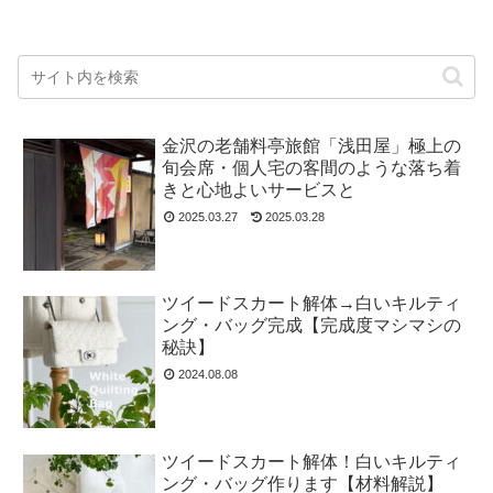
金沢の老舗料亭旅館「浅田屋」極上の
旬会席・個人宅の客間のような落ち着
きと心地よいサービスと
2025.03.27
2025.03.28
ツイードスカート解体→白いキルティ
ング・バッグ完成【完成度マシマシの
秘訣】
2024.08.08
ツイードスカート解体！白いキルティ
ング・バッグ作ります【材料解説】