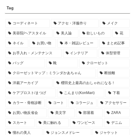
Tag
コーディネート
アクセ・洋服作り
メイク
美容院/ヘアスタイル
美人論
欲しいもの
花
ネイル
お買い物
本・雑誌レビュー
まとめ記事
お手入れ・メンテナンス
インテリア
体型管理
バッグ
靴
クローゼット
クローゼットマップ：ミランダかあちゃん
断捨離
洋裁アーカイブ
櫻田史上最高のおしゃれになる！
ケアプロスト/まつげ
こんまり(KonMari)
下着
カラー・骨格診断
コート
コラージュ
アクセサリー
お買い物反省会
美文字
部屋着
ZARA
スカート
美に触れる
ワンピース
デニム
憧れの美人
ジョンスメドレー
ジャケット