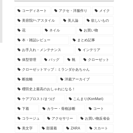
コーディネート
アクセ・洋服作り
メイク
美容院/ヘアスタイル
美人論
欲しいもの
花
ネイル
お買い物
本・雑誌レビュー
まとめ記事
お手入れ・メンテナンス
インテリア
体型管理
バッグ
靴
クローゼット
クローゼットマップ：ミランダかあちゃん
断捨離
洋裁アーカイブ
櫻田史上最高のおしゃれになる！
ケアプロスト/まつげ
こんまり(KonMari)
下着
カラー・骨格診断
コート
コラージュ
アクセサリー
お買い物反省会
美文字
部屋着
ZARA
スカート