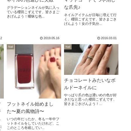
な爪先♪
グラデーションネイルが気に入っ
ている櫻田こずえです、皆さまご
ネイルアイテムが日毎に増えて行
きげんよう！曖昧な色...
く、櫻田こずえです、皆さまごき
げんよう！女の子気分...
12
2019.05.16
2016.03.01
Nail
Nail
チョコレートみたいなボ
ルドーネイルに
やっぱり爪の色は濃いめの色が好
きだなと思った櫻田こずえです、
ツ
フットネイル始めまし
皆さまごきげんよう！...
ジ
た〜夏の風物詩〜
ェ
いつの年だったか、冬も一年中フ
ットネイルをしていたけれど、こ
た
このところ冬眠してい...
ん