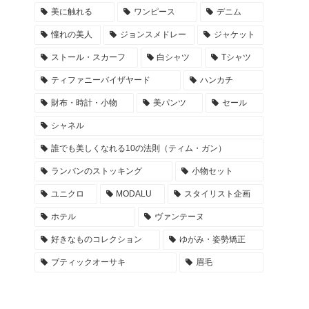
美に触れる
ワンピース
デニム
憧れの美人
ジョンスメドレー
ジャケット
ストール・スカーフ
白シャツ
Tシャツ
ティファニーバイザヤード
ハンカチ
財布・時計・小物
美パンツ
セール
シャネル
誰でも美しくなれる10の法則（ティム・ガン）
ランバンのストッキング
小物セット
ユニクロ
MODALU
スタイリスト企画
ホテル
ヴァンテーヌ
好きなものコレクション
ゆがみ・姿勢矯正
ブティックオーサキ
眉毛