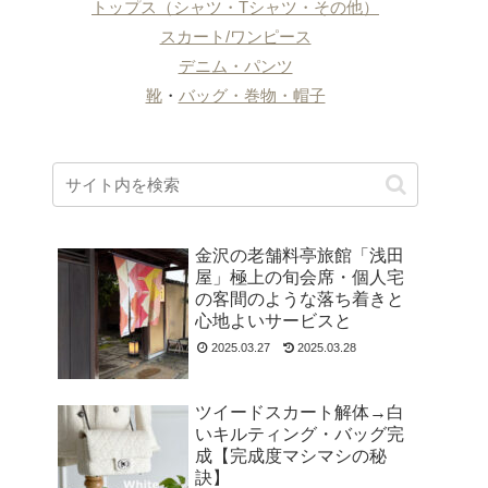
トップス（シャツ・Tシャツ・その他）
スカート/ワンピース
デニム・パンツ
靴
・
バッグ・巻物・帽子
金沢の老舗料亭旅館「浅田
屋」極上の旬会席・個人宅
の客間のような落ち着きと
心地よいサービスと
2025.03.27
2025.03.28
ツイードスカート解体→白
いキルティング・バッグ完
成【完成度マシマシの秘
訣】