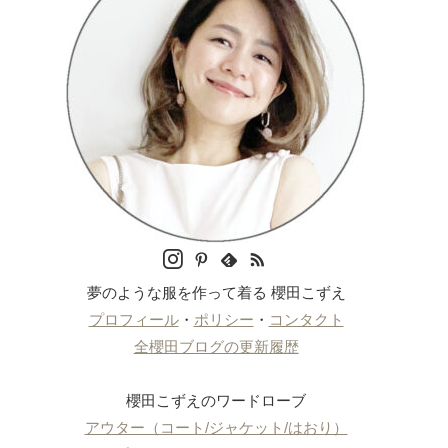
夢のような服を作って着る 櫻田こずえ
プロフィール
・
ポリシー
・
コンタクト
全櫻田ブログの更新履歴
櫻田こずえのワードローブ
アウター（コート/ジャケット/はおり）