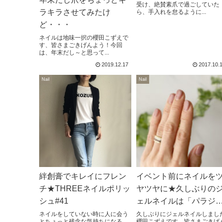
受け、絶賛素爪で過ごしていた
ラキラさせてみたけ
ら、手入れを怠るように...
ど・・・
ネイルは地味一択の櫻田こずえで
す、皆さまごきげんよう！今回
は、年末だし～と思って...
2019.12.17
2017.10.
Nail
Nail
絆創膏でキレイにフレン
イベント前にネイルを
チ★THREEネイルポリッ
ヤツヤに★久しぶりの
シュ#41
ェルネイルは「パラジ
ル」で
ネイルをしていない時に人に会う
久しぶりにジェルネイルしまし
とちょっと残念な気持ちになる、
櫻田こずえです、皆さまごきげ