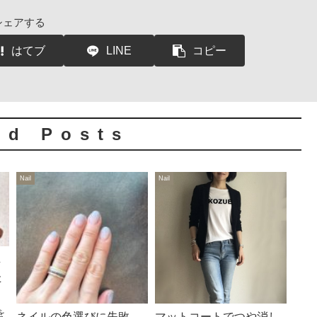
シェアする
はてブ
LINE
コピー
ed Posts
Nail
Nail
し
た
を
ネイルの色選びに失敗
マットコートでつや消し