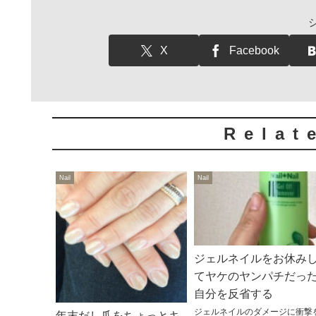
X
Facebook
Relat
Nail
Nail
ジェルネイルをお休み
てヤケのヤンパチだっ
自分を反省する
ジェルネイルのダメージに衝撃
年末だし爪をちょっとキ