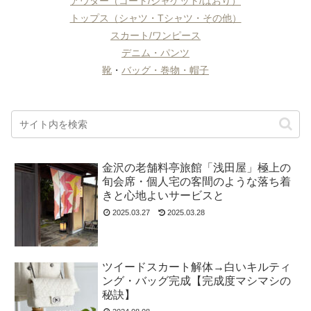
アウター（コート/ジャケット/はおり）
トップス（シャツ・Tシャツ・その他）
スカート/ワンピース
デニム・パンツ
靴
・
バッグ・巻物・帽子
金沢の老舗料亭旅館「浅田屋」極上の
旬会席・個人宅の客間のような落ち着
きと心地よいサービスと
2025.03.27
2025.03.28
ツイードスカート解体→白いキルティ
ング・バッグ完成【完成度マシマシの
秘訣】