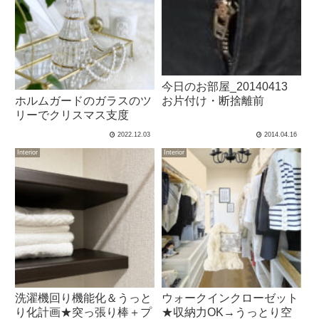
今日のお部屋_20140413
ホルムガードのガラスのツ
お片付け・断捨離前
リーでクリスマス支度
2022.12.03
2014.04.16
Interior
Interior
洗濯機回り機能化＆うっと
ウォークインクローゼット
り化計画★突っ張り棒＋プ
★収納力OK→うっとり空