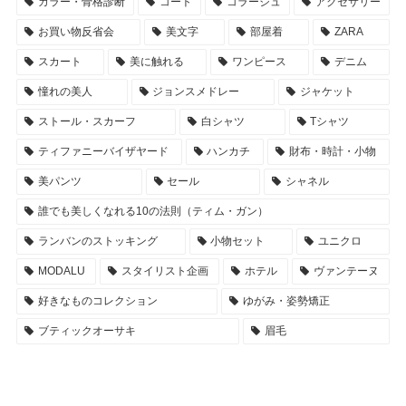
カラー・骨格診断
コート
コラージュ
アクセサリー
お買い物反省会
美文字
部屋着
ZARA
スカート
美に触れる
ワンピース
デニム
憧れの美人
ジョンスメドレー
ジャケット
ストール・スカーフ
白シャツ
Tシャツ
ティファニーバイザヤード
ハンカチ
財布・時計・小物
美パンツ
セール
シャネル
誰でも美しくなれる10の法則（ティム・ガン）
ランバンのストッキング
小物セット
ユニクロ
MODALU
スタイリスト企画
ホテル
ヴァンテーヌ
好きなものコレクション
ゆがみ・姿勢矯正
ブティックオーサキ
眉毛