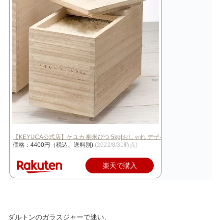
【KEYUCA公式店】ケユカ 桐米びつ 5kg|おしゃれ デザイン シンプル モ…
価格：4400円（税込、送料別)
(2022/8/31時点)
楽天で購入
ダルトンのガラスジャーで迷い、