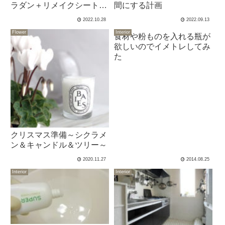
ラダン＋リメイクシートで
間にする計画
棚増設★
2022.10.28
2022.09.13
Flower
Interior
食材や粉ものを入れる瓶が
欲しいのでイメトレしてみ
た
クリスマス準備～シクラメ
ン＆キャンドル＆ツリー～
2020.11.27
2014.08.25
Interior
Interior