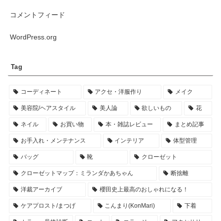
コメントフィード
WordPress.org
Tag
コーディネート
アクセ・洋服作り
メイク
美容院/ヘアスタイル
美人論
欲しいもの
花
ネイル
お買い物
本・雑誌レビュー
まとめ記事
お手入れ・メンテナンス
インテリア
体型管理
バッグ
靴
クローゼット
クローゼットマップ：ミランダかあちゃん
断捨離
洋裁アーカイブ
櫻田史上最高のおしゃれになる！
ケアプロスト/まつげ
こんまり(KonMari)
下着