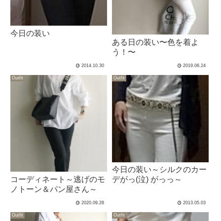
今日の装い
ある日の装い〜色を着よ
う！〜
2014.10.30
2019.06.24
Outfit
Outfit
今日の装い～シルクのカー
コーディネート～逃げのモ
デがっ(泣) がっっ～
ノトーン＆パン屋さん～
2020.09.28
2013.05.03
Outfit
Outfit