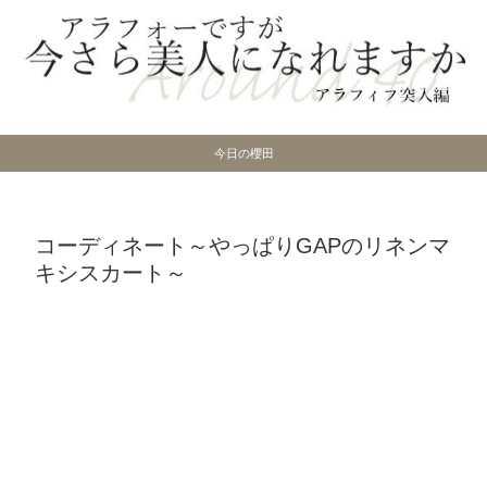
今日の櫻田
コーディネート～やっぱりGAPのリネンマ
キシスカート～