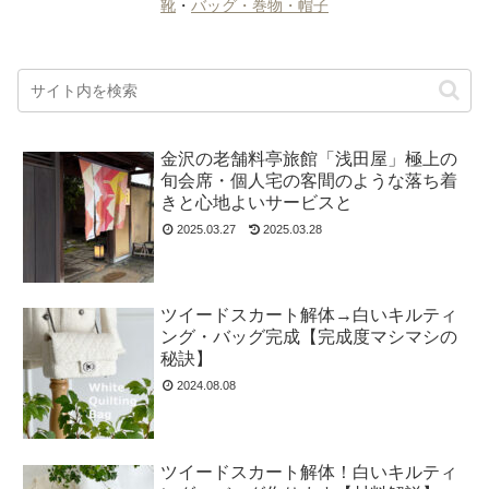
靴
・
バッグ・巻物・帽子
金沢の老舗料亭旅館「浅田屋」極上の
旬会席・個人宅の客間のような落ち着
きと心地よいサービスと
2025.03.27
2025.03.28
ツイードスカート解体→白いキルティ
ング・バッグ完成【完成度マシマシの
秘訣】
2024.08.08
ツイードスカート解体！白いキルティ