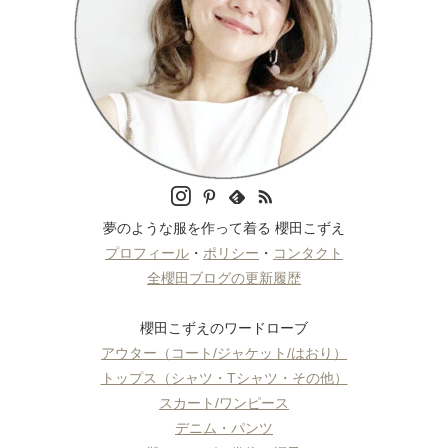
夢のような服を作って着る 櫻田こずえ
プロフィール
・
ポリシー
・
コンタクト
全櫻田ブログの更新履歴
櫻田こずえのワードローブ
アウター（コート/ジャケット/はおり）
トップス（シャツ・Tシャツ・その他）
スカート/ワンピース
デニム・パンツ