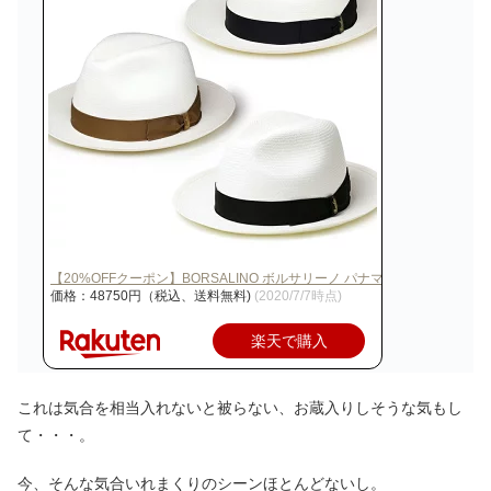
【20%OFFクーポン】BORSALINO ボルサリーノ パナマハット 1403…
価格：48750円（税込、送料無料)
(2020/7/7時点)
楽天で購入
これは気合を相当入れないと被らない、お蔵入りしそうな気もし
て・・・。
今、そんな気合いれまくりのシーンほとんどないし。