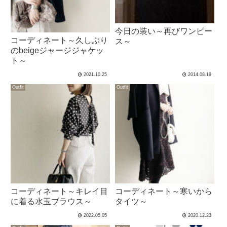
今日の装い～再びワンピー
コーディネート～久しぶり
ス～
のbeigeジャージジャケッ
ト～
2021.10.25
2014.08.19
Outfit
Outfit
コーディネート～キレイ目
コーディネート～寒いから
に着る水玉ブラウス～
タイツ～
2022.05.05
2020.12.23