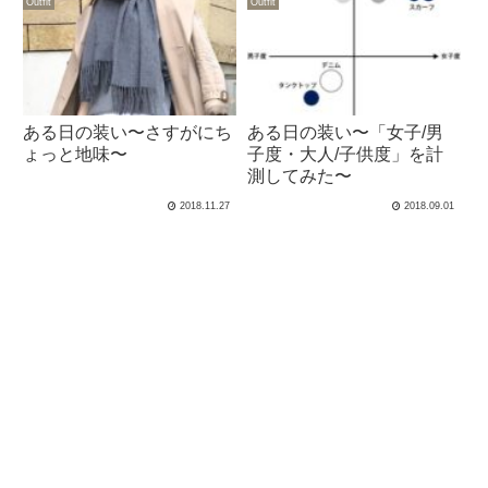
Outfit
Outfit
ある日の装い〜さすがにち
ある日の装い〜「女子/男
ょっと地味〜
子度・大人/子供度」を計
測してみた〜
2018.11.27
2018.09.01