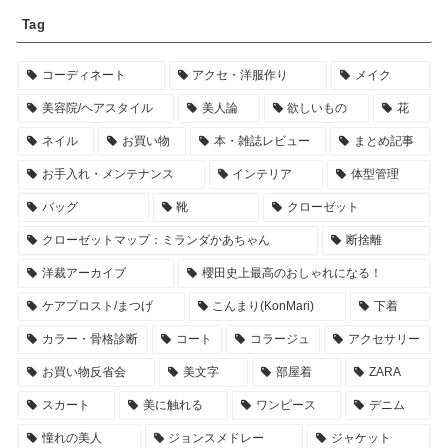
Tag
コーディネート
アクセ・洋服作り
メイク
美容院/ヘアスタイル
美人論
欲しいもの
花
ネイル
お買い物
本・雑誌レビュー
まとめ記事
お手入れ・メンテナンス
インテリア
体型管理
バッグ
靴
クローゼット
クローゼットマップ：ミランダかあちゃん
断捨離
洋裁アーカイブ
櫻田史上最高のおしゃれになる！
ケアプロスト/まつげ
こんまり(KonMari)
下着
カラー・骨格診断
コート
コラージュ
アクセサリー
お買い物反省会
美文字
部屋着
ZARA
スカート
美に触れる
ワンピース
デニム
憧れの美人
ジョンスメドレー
ジャケット