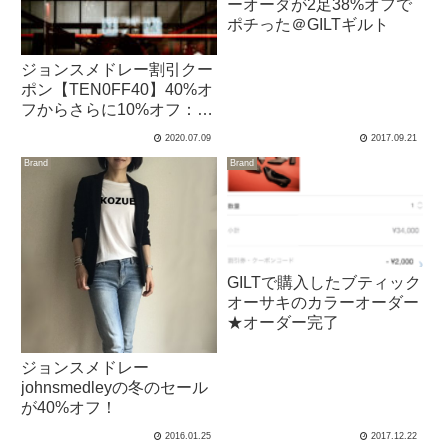
ーオーダが2足38%オフで
ポチった＠GILTギルト
ジョンスメドレー割引クー
ポン【TEN0FF40】40%オ
フからさらに10%オフ：
7/13 8時終了
2020.07.09
2017.09.21
Brand
Brand
GILTで購入したブティック
オーサキのカラーオーダー
★オーダー完了
ジョンスメドレー
johnsmedleyの冬のセール
が40%オフ！
2016.01.25
2017.12.22