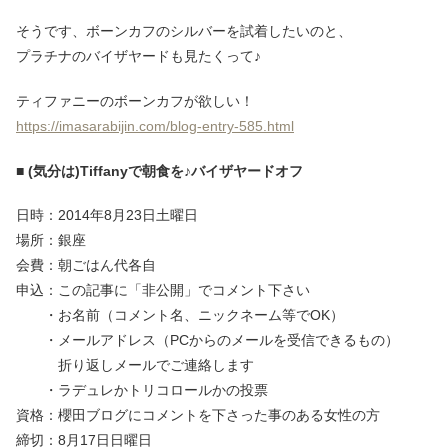
そうです、ボーンカフのシルバーを試着したいのと、
プラチナのバイザヤードも見たくって♪
ティファニーのボーンカフが欲しい！
https://imasarabijin.com/blog-entry-585.html
■ (気分は)Tiffanyで朝食を♪バイザヤードオフ
日時：2014年8月23日土曜日
場所：銀座
会費：朝ごはん代各自
申込：この記事に「非公開」でコメント下さい
・お名前（コメント名、ニックネーム等でOK）
・メールアドレス（PCからのメールを受信できるもの）
折り返しメールでご連絡します
・ラデュレかトリコロールかの投票
資格：櫻田ブログにコメントを下さった事のある女性の方
締切：8月17日日曜日