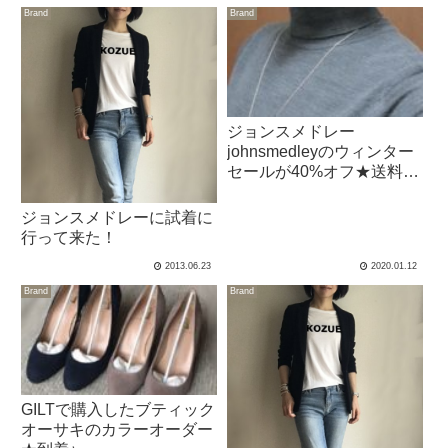
Brand
Brand
ジョンスメドレー
johnsmedleyのウィンター
セールが40%オフ★送料・
関税等はジョンスメ負担！
ジョンスメドレーに試着に
行って来た！
2013.06.23
2020.01.12
Brand
Brand
GILTで購入したブティック
オーサキのカラーオーダー