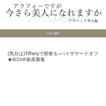
今日の櫻田
(気分は)Tiffanyで朝食を♪バイザヤードオフ
★8/23＠銀座募集