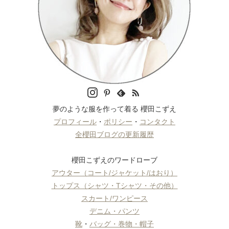
夢のような服を作って着る 櫻田こずえ
プロフィール
・
ポリシー
・
コンタクト
全櫻田ブログの更新履歴
櫻田こずえのワードローブ
アウター（コート/ジャケット/はおり）
トップス（シャツ・Tシャツ・その他）
スカート/ワンピース
デニム・パンツ
靴
・
バッグ・巻物・帽子