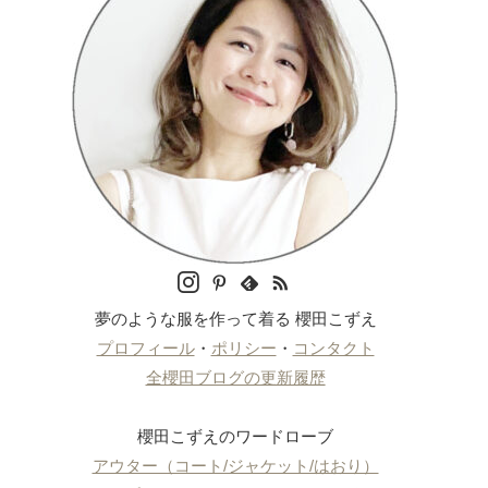
夢のような服を作って着る 櫻田こずえ
プロフィール
・
ポリシー
・
コンタクト
全櫻田ブログの更新履歴
櫻田こずえのワードローブ
アウター（コート/ジャケット/はおり）