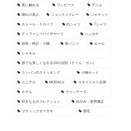
美に触れる
ワンピース
デニム
憧れの美人
ジョンスメドレー
ジャケット
ストール・スカーフ
白シャツ
Tシャツ
ティファニーバイザヤード
ハンカチ
財布・時計・小物
美パンツ
セール
シャネル
誰でも美しくなれる10の法則（ティム・ガン）
ランバンのストッキング
小物セット
ユニクロ
MODALU
スタイリスト企画
ホテル
ヴァンテーヌ
好きなものコレクション
ゆがみ・姿勢矯正
ブティックオーサキ
眉毛