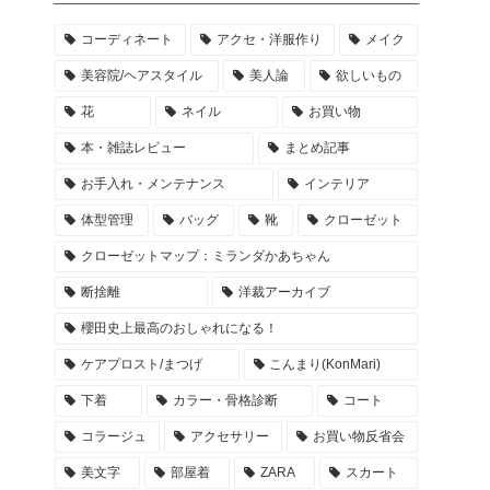
コーディネート
アクセ・洋服作り
メイク
美容院/ヘアスタイル
美人論
欲しいもの
花
ネイル
お買い物
本・雑誌レビュー
まとめ記事
お手入れ・メンテナンス
インテリア
体型管理
バッグ
靴
クローゼット
クローゼットマップ：ミランダかあちゃん
断捨離
洋裁アーカイブ
櫻田史上最高のおしゃれになる！
ケアプロスト/まつげ
こんまり(KonMari)
下着
カラー・骨格診断
コート
コラージュ
アクセサリー
お買い物反省会
美文字
部屋着
ZARA
スカート