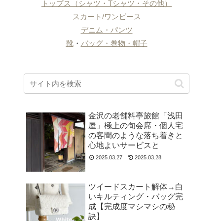
トップス（シャツ・Tシャツ・その他）
スカート/ワンピース
デニム・パンツ
靴
・
バッグ・巻物・帽子
金沢の老舗料亭旅館「浅田
屋」極上の旬会席・個人宅
の客間のような落ち着きと
心地よいサービスと
2025.03.27
2025.03.28
ツイードスカート解体→白
いキルティング・バッグ完
成【完成度マシマシの秘
訣】