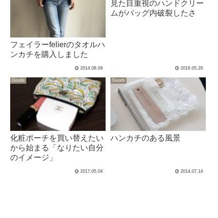
見た目重視のハンドクリー
ムがバッグ内破裂したさ
フェイラーfelierのタオルハ
ンカチを購入しました
2014.08.09
2016.05.29
Goods
Goods
化粧ポーチを買い替えたい
ハンカチのある風景
から始まる「なりたい自分
のイメージ」
2017.05.04
2014.07.14