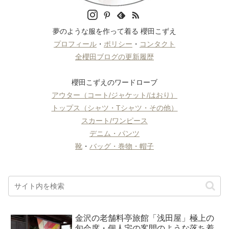
夢のような服を作って着る 櫻田こずえ
プロフィール
・
ポリシー
・
コンタクト
全櫻田ブログの更新履歴
櫻田こずえのワードローブ
アウター（コート/ジャケット/はおり）
トップス（シャツ・Tシャツ・その他）
スカート/ワンピース
デニム・パンツ
靴
・
バッグ・巻物・帽子
金沢の老舗料亭旅館「浅田屋」極上の
旬会席・個人宅の客間のような落ち着