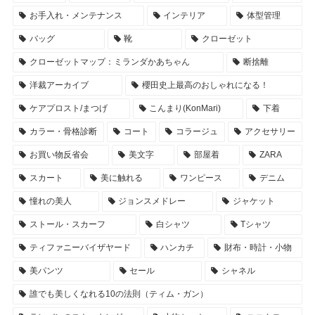
お手入れ・メンテナンス
インテリア
体型管理
バッグ
靴
クローゼット
クローゼットマップ：ミランダかあちゃん
断捨離
洋裁アーカイブ
櫻田史上最高のおしゃれになる！
ケアプロスト/まつげ
こんまり(KonMari)
下着
カラー・骨格診断
コート
コラージュ
アクセサリー
お買い物反省会
美文字
部屋着
ZARA
スカート
美に触れる
ワンピース
デニム
憧れの美人
ジョンスメドレー
ジャケット
ストール・スカーフ
白シャツ
Tシャツ
ティファニーバイザヤード
ハンカチ
財布・時計・小物
美パンツ
セール
シャネル
誰でも美しくなれる10の法則（ティム・ガン）