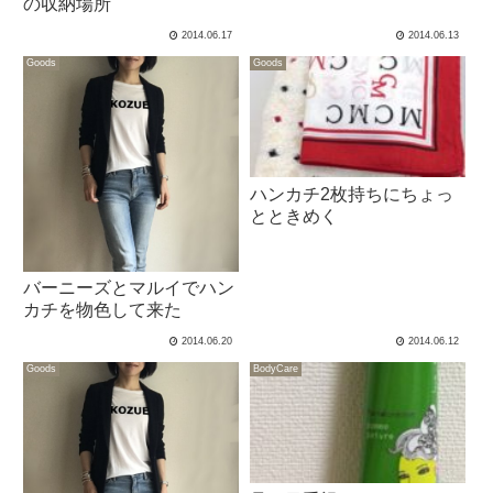
の収納場所
2014.06.17
2014.06.13
Goods
Goods
ハンカチ2枚持ちにちょっ
とときめく
バーニーズとマルイでハン
カチを物色して来た
2014.06.20
2014.06.12
Goods
BodyCare